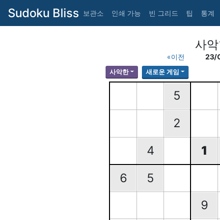
Sudoku Bliss
보관소
인쇄 가능
빈 그리드
팁
통계
사악
«이전
23/
사악한
새로운 게임
5
2
4
1
6
5
9