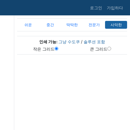
로그인
가입하다
쉬운
중간
딱딱한
전문가
사악한
인쇄 가능:
그냥 수도쿠
/
솔루션 포함
작은 그리드
큰 그리드