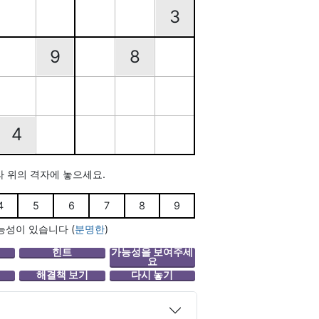
3
9
8
4
라 위의 격자에 놓으세요.
4
5
6
7
8
9
능성이 있습니다
(
분명한
)