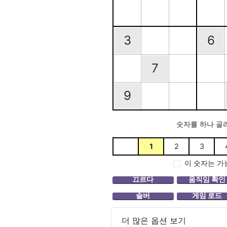
3
6
7
9
숫자를 하나 골
1
2
3
이 숫자는 가
더 많은 옵션 보기