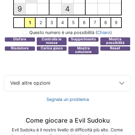
9
4
1
2
3
4
5
6
7
8
9
Questo numero è una possibilità
(
Chiaro
)
Vedi altre opzioni
Segnala un problema
Come giocare a Evil Sudoku
Evil Sudoku è il nostro livello di difficoltà più alto. Come