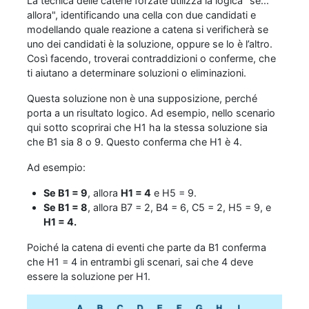
La tecnica delle catene forzate utilizza la logica "se...
allora", identificando una cella con due candidati e
modellando quale reazione a catena si verificherà se
uno dei candidati è la soluzione, oppure se lo è l’altro.
Così facendo, troverai contraddizioni o conferme, che
ti aiutano a determinare soluzioni o eliminazioni.
Questa soluzione non è una supposizione, perché
porta a un risultato logico. Ad esempio, nello scenario
qui sotto scoprirai che H1 ha la stessa soluzione sia
che B1 sia 8 o 9. Questo conferma che H1 è 4.
Ad esempio:
Se B1 = 9
, allora
H1 = 4
e H5 = 9.
Se B1 = 8
, allora B7 = 2, B4 = 6, C5 = 2, H5 = 9, e
H1 = 4.
Poiché la catena di eventi che parte da B1 conferma
che H1 = 4 in entrambi gli scenari, sai che 4 deve
essere la soluzione per H1.