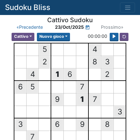
Sudoku Bliss
Cattivo Sudoku
«Precedente
23/Oct/2025
Prossimo»
00:00:00
Cattivo
Nuovo gioco
5
4
2
8
3
4
1
6
2
6
5
7
9
1
7
3
3
6
9
8
7