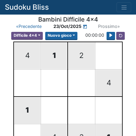
Sudoku Bliss
Bambini Difficile 4x4
«Precedente
23/Oct/2025
Prossimo»
00:00:00
Difficile 4x4
Nuovo gioco
4
1
2
4
1