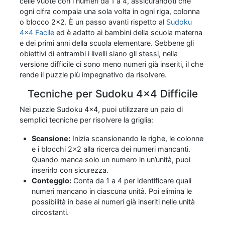
celle vuote con i numeri da 1 a 4, assicurandoti che
ogni cifra compaia una sola volta in ogni riga, colonna
o blocco 2x2. È un passo avanti rispetto al
Sudoku
4x4 Facile
ed è adatto ai bambini della scuola materna
e dei primi anni della scuola elementare. Sebbene gli
obiettivi di entrambi i livelli siano gli stessi, nella
versione difficile ci sono meno numeri già inseriti, il che
rende il puzzle più impegnativo da risolvere.
Tecniche per Sudoku 4x4 Difficile
Nei puzzle Sudoku 4x4, puoi utilizzare un paio di
semplici tecniche per risolvere la griglia:
Scansione:
Inizia scansionando le righe, le colonne
e i blocchi 2x2 alla ricerca dei numeri mancanti.
Quando manca solo un numero in un’unità, puoi
inserirlo con sicurezza.
Conteggio:
Conta da 1 a 4 per identificare quali
numeri mancano in ciascuna unità. Poi elimina le
possibilità in base ai numeri già inseriti nelle unità
circostanti.