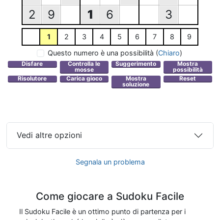
2
9
1
6
3
1
2
3
4
5
6
7
8
9
Questo numero è una possibilità
(
Chiaro
)
Vedi altre opzioni
Segnala un problema
Come giocare a Sudoku Facile
Il Sudoku Facile è un ottimo punto di partenza per i