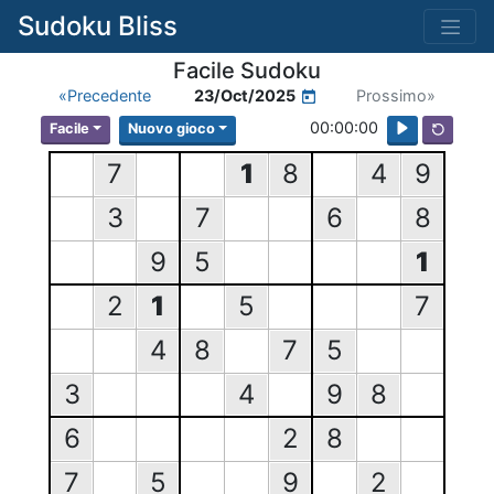
Sudoku Bliss
Facile Sudoku
«Precedente
23/Oct/2025
Prossimo»
00:00:00
Facile
Nuovo gioco
7
1
8
4
9
3
7
6
8
9
5
1
2
1
5
7
4
8
7
5
3
4
9
8
6
2
8
7
5
9
2