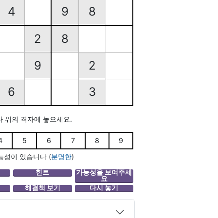
4
9
8
2
8
9
2
6
3
라 위의 격자에 놓으세요.
4
5
6
7
8
9
능성이 있습니다
(
분명한
)