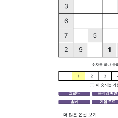
3
6
7
5
2
9
1
숫자를 하나 골
1
2
3
이 숫자는 가
더 많은 옵션 보기