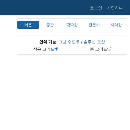
로그인
가입하다
쉬운
중간
딱딱한
전문가
사악한
인쇄 가능:
그냥 수도쿠
/
솔루션 포함
작은 그리드
큰 그리드