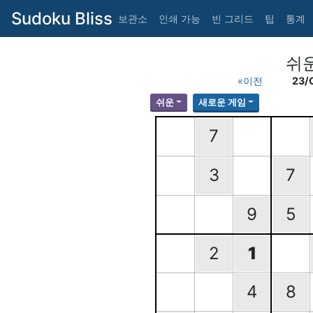
Sudoku Bliss
보관소
인쇄 가능
빈 그리드
팁
통계
쉬
«이전
23/
쉬운
새로운 게임
7
3
7
9
5
2
1
4
8