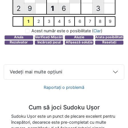
2
9
1
6
3
1
2
3
4
5
6
7
8
9
Acest număr este o posibilitate
(
Clar
)
Vedeți mai multe opțiuni
Raportați o problemă
Cum să joci Sudoku Ușor
Sudoku Ușor este un punct de plecare excelent pentru
începători, deoarece este pre-completat cu multe