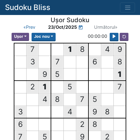
Sudoku Bliss
Uşor Sudoku
«Prev
23/Oct/2025
Următorul»
00:00:00
Uşor
Joc nou
7
1
8
4
9
3
7
6
8
9
5
1
2
1
5
7
4
8
7
5
3
4
9
8
6
2
8
7
5
9
2