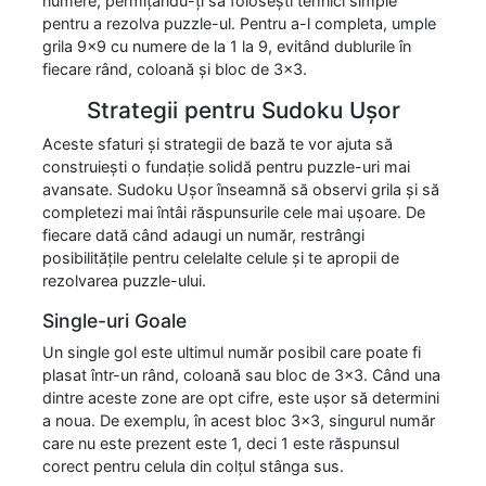
numere, permițându-ți să folosești tehnici simple
pentru a rezolva puzzle-ul. Pentru a-l completa, umple
grila 9x9 cu numere de la 1 la 9, evitând dublurile în
fiecare rând, coloană și bloc de 3x3.
Strategii pentru Sudoku Ușor
Aceste sfaturi și strategii de bază te vor ajuta să
construiești o fundație solidă pentru puzzle-uri mai
avansate. Sudoku Ușor înseamnă să observi grila și să
completezi mai întâi răspunsurile cele mai ușoare. De
fiecare dată când adaugi un număr, restrângi
posibilitățile pentru celelalte celule și te apropii de
rezolvarea puzzle-ului.
Single-uri Goale
Un single gol este ultimul număr posibil care poate fi
plasat într-un rând, coloană sau bloc de 3x3. Când una
dintre aceste zone are opt cifre, este ușor să determini
a noua. De exemplu, în acest bloc 3x3, singurul număr
care nu este prezent este 1, deci 1 este răspunsul
corect pentru celula din colțul stânga sus.