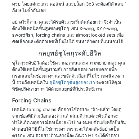
ครบ โดยแต่ละแถว คอลัมน์ และบล็อก 3x3 จะต้องมีตัวเลข 1
ถึง 9 ไม่ซ้ำกันเลย
อย่างไรก็ตาม คุณจะได้รับตัวเลขเริ่มต้นน้อยกว่า จึงจำเป็น
ต้องใช้เทคนิคขั้นสูงของซูโดกุ เช่น X-wing, XYZ-wing,
swordfish, forcing chains และ almost locked sets เพื่อ
คัดเลือกและตัดตัวเลขที่เป็นไปได้ จนหาคำตอบที่แน่นอนได้
กลยุทธ์ซูโดกุระดับอีวิล
ซูโดกุระดับอีวิลต้องใช้ความอดทนและความพยายามสูง คุณ
ต้องใช้เทคนิคขั้นสูงร่วมกับการสังเกตอย่างรอบคอบเพื่อ
กรอกเลขในช่องต่างๆ และขจัดตัวเลือกที่ไม่ใช่ เทคนิคเหล่า
นี้ รวมถึงเทคนิคใน
คู่มือซูโดกุขั้นสูงของเรา
จะช่วยให้คุณ
พิชิตปริศนายากๆ ได้ด้วยกลยุทธ์ที่มีประสิทธิภาพ
Forcing Chains
เทคนิค forcing chains คือการใช้ตรรกะ “ถ้า-แล้ว” โดยดู
จากช่องที่มีตัวเลือกสองตัว แล้วสมมติว่าแต่ละตัวเลือกจะ
ทำให้เกิดเหตุการณ์ต่อเนื่องอะไรบ้าง จนพบขัดแย้งหรือยืนยัน
คำตอบได้ วิธีนี้ไม่ใช่การเดา เพราะจะได้ผลลัพธ์อย่างเป็น
ตรรกะ เช่น ตัวอย่างด้านล่างนี้จะเห็นว่า H1 จะได้คำตอบ