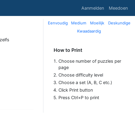
Aanmelden
Meedoen
Eenvoudig
Medium
Moeilijk
Deskundige
Kwaadaardig
zelfs
How to Print
Choose number of puzzles per
page
Choose difficulty level
Choose a set (A, B, C etc.)
Click Print button
Press Ctrl+P to print