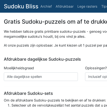
Sudoku Bliss
Archief
Afdrukbaar
Lege rasters
Tip
Gratis Sudoku-puzzels om af te drukk
We hebben talloze gratis printbare sudoku-puzzels - genoeg voor 
megamoeilijke sudoku's houdt, bij ons vind je alles.
Al onze puzzels zijn oplosbaar. Je kunt kiezen uit 1 puzzel per p
Afdrukbare dagelijkse Sudoku-puzzels
Moeilijkheidsgraad
Oplossingen?
Afdrukbare Sudoku-sets
Om de afdrukbare Sudoku-puzzels te bekijken en af ​​te drukken:
Selecteer uit de vervolgkeuzelijst het aantal puzzels dat u pe