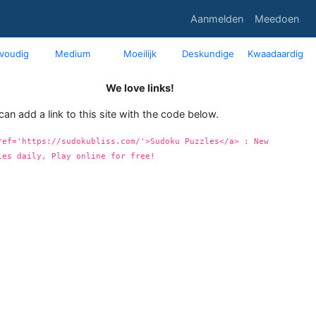
Aanmelden
Meedoen
voudig
Medium
Moeilijk
Deskundige
Kwaadaardig
We love links!
can add a link to this site with the code below.
ref='https://sudokubliss.com/'>Sudoku Puzzles</a> : New
les daily, Play online for free!