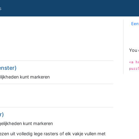
s
Een
You 
<a h
nster)
puzz
elijkheden kunt markeren
r)
gelijkheden kunt markeren
ezen uit volledig lege rasters of elk vakje vullen met