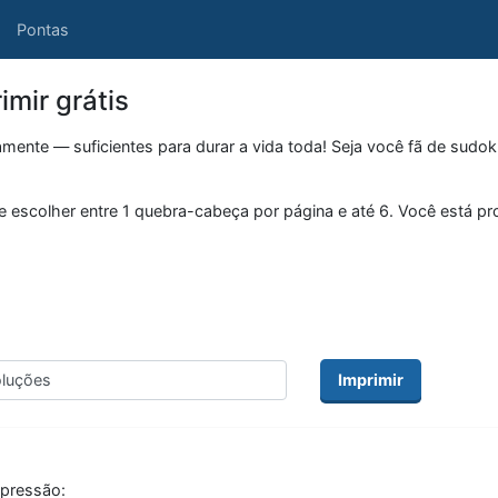
Pontas
mir grátis
te — suficientes para durar a vida toda! Seja você fã de sudoku f
escolher entre 1 quebra-cabeça por página e até 6. Você está p
Imprimir
mpressão: