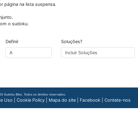
 página na lista suspensa.
njunto.
 com o sudoku.
Definir
Soluções?
5 Sudoku Bliss. Todos os direitos reservados.
de Uso
|
Cookie Policy
|
Mapa do site
|
Facebook
|
Contate-nos