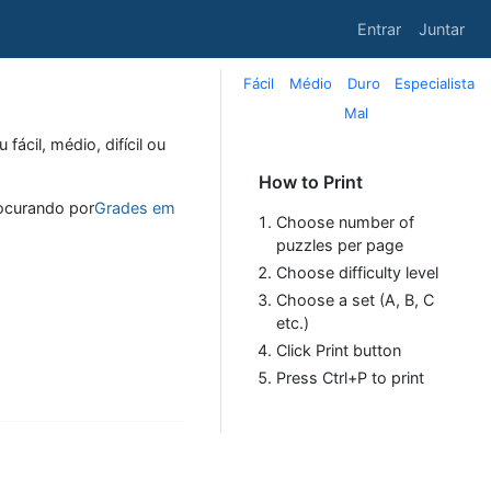
Entrar
Juntar
Fácil
Médio
Duro
Especialista
Mal
ácil, médio, difícil ou
How to Print
rocurando por
Grades em
Choose number of
puzzles per page
Choose difficulty level
Choose a set (A, B, C
etc.)
Click Print button
Press Ctrl+P to print