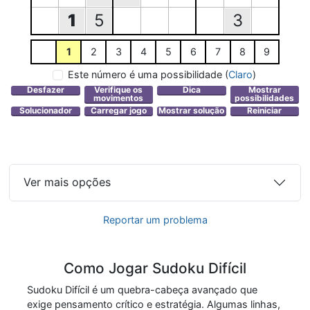
1
5
3
1
2
3
4
5
6
7
8
9
Este número é uma possibilidade
(
Claro
)
Ver mais opções
Reportar um problema
Como Jogar Sudoku Difícil
Sudoku Difícil é um quebra-cabeça avançado que
exige pensamento crítico e estratégia. Algumas linhas,