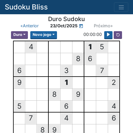
Sudoku Bliss
Duro Sudoku
«Anterior
23/Oct/2025
Próximo»
00:00:00
Duro
Novo jogo
4
1
5
8
6
6
3
7
9
1
2
8
9
5
6
4
7
4
6
8
9