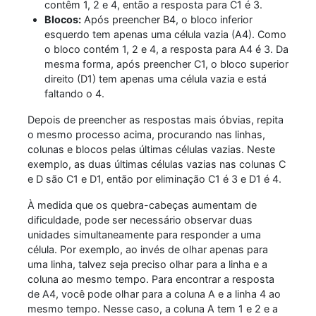
contêm 1, 2 e 4, então a resposta para C1 é 3.
Blocos:
Após preencher B4, o bloco inferior
esquerdo tem apenas uma célula vazia (A4). Como
o bloco contém 1, 2 e 4, a resposta para A4 é 3. Da
mesma forma, após preencher C1, o bloco superior
direito (D1) tem apenas uma célula vazia e está
faltando o 4.
Depois de preencher as respostas mais óbvias, repita
o mesmo processo acima, procurando nas linhas,
colunas e blocos pelas últimas células vazias. Neste
exemplo, as duas últimas células vazias nas colunas C
e D são C1 e D1, então por eliminação C1 é 3 e D1 é 4.
À medida que os quebra-cabeças aumentam de
dificuldade, pode ser necessário observar duas
unidades simultaneamente para responder a uma
célula. Por exemplo, ao invés de olhar apenas para
uma linha, talvez seja preciso olhar para a linha e a
coluna ao mesmo tempo. Para encontrar a resposta
de A4, você pode olhar para a coluna A e a linha 4 ao
mesmo tempo. Nesse caso, a coluna A tem 1 e 2 e a