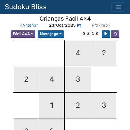
Sudoku Bliss
Crianças Fácil 4x4
«Anterior
23/Oct/2025
Próximo»
00:00:00
Fácil 4x4
Novo jogo
4
2
2
4
3
1
2
3