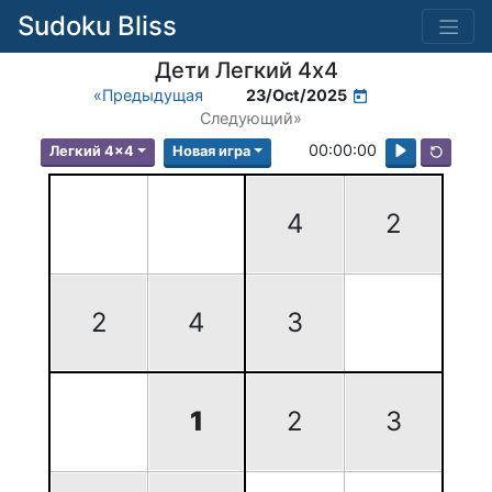
Sudoku Bliss
Дети Легкий 4x4
«Предыдущая
23/Oct/2025
Следующий»
00:00:00
Легкий 4x4
Новая игра
4
2
2
4
3
1
2
3