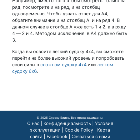
Например, вместо того чтобы смотреть только на
ряд, посмотрите и на ряд, и на столбец
одновременно. Чтобы узнать ответ для A4,
обратите внимание и на столбец A, и на ряд 4. В
данном случае в столбце A уже есть 1 и 2, а в ряду
4 — 2 и 4. Методом исключения, в A4 должно быть
3.
Когда вы освоите легкий судоку 4x4, вы сможете
перейти на более высокий уровень и попробовать
свои силы в
сложном судоку 4x4
или
легком
судоку 6x6
.
© 2025 Судоку Блисс. Все права защищены.
О нас
|
Конфиденциальность
|
Условия
эксплуатации
|
Cookie Policy
|
Карта
сайта
|
Facebook
|
Связаться с нами