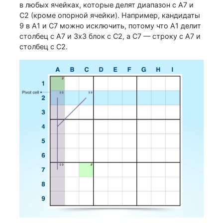
в любых ячейках, которые делят диапазон с A7 и
C2 (кроме опорной ячейки). Например, кандидаты
9 в A1 и C7 можно исключить, потому что A1 делит
столбец с A7 и 3x3 блок с C2, а C7 — строку с A7 и
столбец с C2.