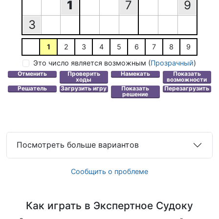
1
7
9
3
1
2
3
4
5
6
7
8
9
Это число является возможным
(
Прозрачный
)
Посмотреть больше вариантов
Сообщить о проблеме
Как играть в Экспертное Судоку