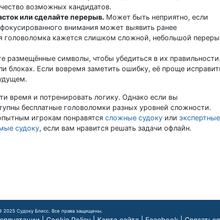
ичество возможных кандидатов.
асток или сделайте перерыв.
Может быть неприятно, если
 сфокусированного внимания может выявить ранее
ся головоломка кажется слишком сложной, небольшой переры
е размещённые символы, чтобы убедиться в их правильности
ли блоках. Если вовремя заметить ошибку, её проще исправит
будущем.
ти время и потренировать логику. Однако если вы
ступны бесплатные головоломки разных уровней сложности.
е опытным игрокам понравятся
сложные судоку
или
экспертные
мые судоку
, если вам нравится решать задачи офлайн.
© 2025 Судоку Блисс. Все права защищены.
ксплуатации
|
Cookie Policy
|
Карта сайта
|
Facebook
|
Связаться