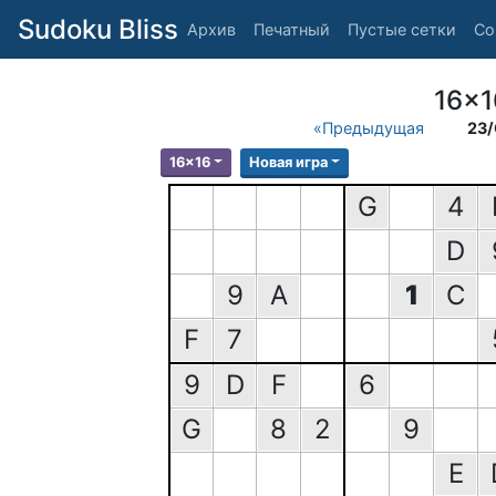
Sudoku Bliss
Архив
Печатный
Пустые сетки
Со
16x1
«Предыдущая
23/
16x16
Новая игра
G
4
D
9
A
1
C
F
7
9
D
F
6
G
8
2
9
E