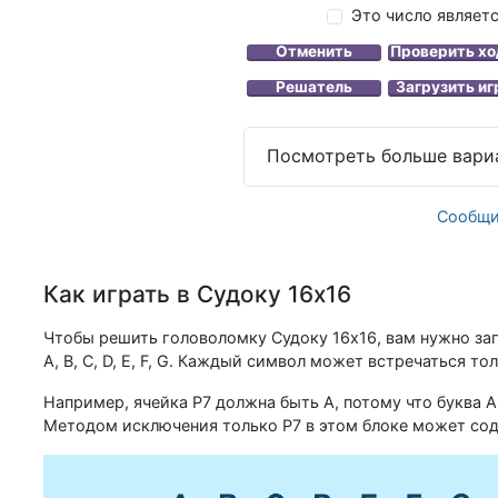
Это число являет
Посмотреть больше вари
Сообщи
Как играть в Судоку 16x16
Чтобы решить головоломку Судоку 16x16, вам нужно заполни
A, B, C, D, E, F, G. Каждый символ может встречаться то
Например, ячейка P7 должна быть A, потому что буква A 
Методом исключения только P7 в этом блоке может сод