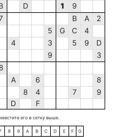
B
D
1
9
7
B
A
2
5
G
C
4
4
3
5
9
D
9
3
8
A
6
8
8
4
7
9
D
F
оместите его в сетку выше.
7
8
9
A
B
C
D
E
F
G