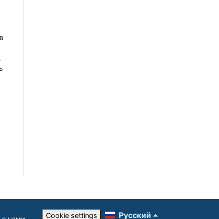
в
.
ь
Русский
Cookie settings
 с нами