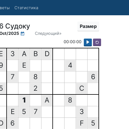
веты
Статистика
6 Судоку
Размер
Oct/2025
Следующий»
00:00:00
E
3
A
B
D
9
E
4
7
8
6
5
2
C
1
A
8
E
5
7
3
D
6
F
5