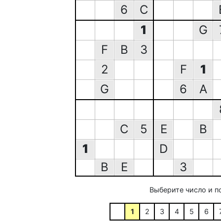
6
C
1
G
F
B
3
2
F
1
G
6
A
C
5
E
B
1
D
B
E
3
Выберите число и п
1
2
3
4
5
6