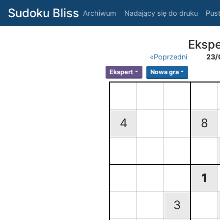
Sudoku Bliss
Archiwum
Nadający się do druku
Pust
Ekspe
«Poprzedni
23/
Ekspert
Nowa gra
4
8
1
3