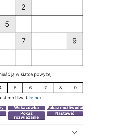
2
5
7
9
mieść ją w siatce powyżej.
4
5
6
7
8
9
 jest możliwa
(
Jasne
)