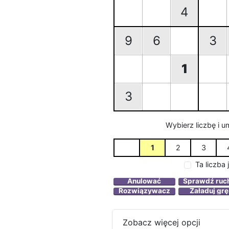
4
9
6
3
1
3
Wybierz liczbę i u
1
2
3
Ta liczba
Zobacz więcej opcji