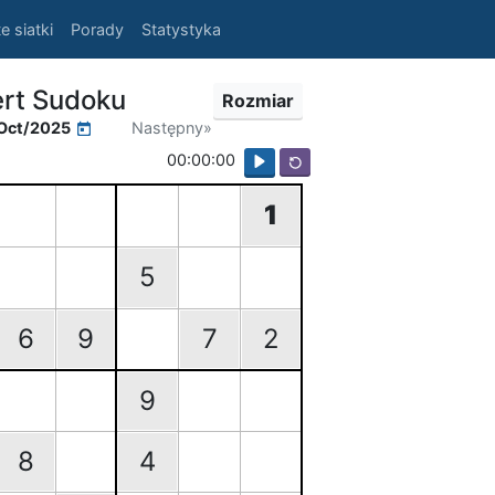
e siatki
Porady
Statystyka
rt Sudoku
Rozmiar
Oct/2025
Następny»
00:00:00
1
5
6
9
7
2
9
8
4