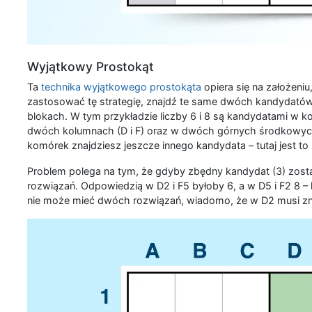
Wyjątkowy Prostokąt
Ta
technika wyjątkowego prostokąta
opiera się na założeni
zastosować tę strategię, znajdź te same dwóch kandydat
blokach. W tym przykładzie liczby 6 i 8 są kandydatami w k
dwóch kolumnach (D i F) oraz w dwóch górnych środkowych 
komórek znajdziesz jeszcze innego kandydata – tutaj jest to
Problem polega na tym, że gdyby zbędny kandydat (3) zosta
rozwiązań. Odpowiedzią w D2 i F5 byłoby 6, a w D5 i F2 8 – l
nie może mieć dwóch rozwiązań, wiadomo, że w D2 musi zn