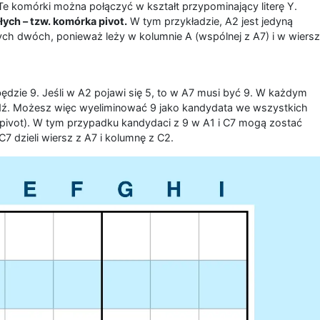
 Te komórki można połączyć w kształt przypominający literę Y.
łych – tzw. komórka pivot.
W tym przykładzie, A2 jest jedyną
ych dwóch, ponieważ leży w kolumnie A (wspólnej z A7) i w wiers
 będzie 9. Jeśli w A2 pojawi się 5, to w A7 musi być 9. W każdym
dź. Możesz więc wyeliminować 9 jako kandydata we wszystkich
 pivot). W tym przypadku kandydaci z 9 w A1 i C7 mogą zostać
C7 dzieli wiersz z A7 i kolumnę z C2.