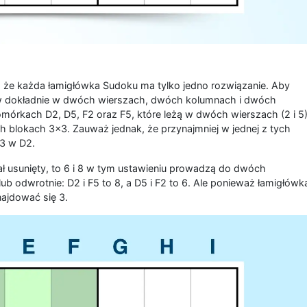
u, że każda łamigłówka Sudoku ma tylko jedno rozwiązanie. Aby
ów dokładnie w dwóch wierszach, dwóch kolumnach i dwóch
omórkach D2, D5, F2 oraz F5, które leżą w dwóch wierszach (2 i 5)
blokach 3x3. Zauważ jednak, że przynajmniej w jednej z tych
 3 w D2.
ł usunięty, to 6 i 8 w tym ustawieniu prowadzą do dwóch
ub odwrotnie: D2 i F5 to 8, a D5 i F2 to 6. Ale ponieważ łamigłówk
ajdować się 3.