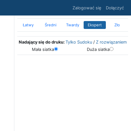
Zalogować się
Dołączyć
Łatwy
Średni
Twardy
Ekspert
Zło
Nadający się do druku:
Tylko Sudoku
/
Z rozwiązaniem
Mała siatka
Duża siatka