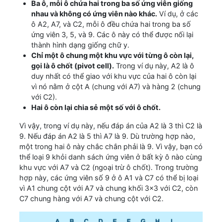
Ba ô, mỗi ô chứa hai trong ba số ứng viên giống
nhau và không có ứng viên nào khác.
Ví dụ, ở các
ô A2, A7, và C2, mỗi ô đều chứa hai trong ba số
ứng viên 3, 5, và 9. Các ô này có thể được nối lại
thành hình dạng giống chữ y.
Chỉ một ô chung một khu vực với từng ô còn lại,
gọi là ô chốt (pivot cell).
Trong ví dụ này, A2 là ô
duy nhất có thể giao với khu vực của hai ô còn lại
vì nó nằm ở cột A (chung với A7) và hàng 2 (chung
với C2).
Hai ô còn lại chia sẻ một số với ô chốt.
Vì vậy, trong ví dụ này, nếu đáp án của A2 là 3 thì C2 là
9. Nếu đáp án A2 là 5 thì A7 là 9. Dù trường hợp nào,
một trong hai ô này chắc chắn phải là 9. Vì vậy, bạn có
thể loại 9 khỏi danh sách ứng viên ở bất kỳ ô nào cùng
khu vực với A7 và C2 (ngoại trừ ô chốt). Trong trường
hợp này, các ứng viên số 9 ở ô A1 và C7 có thể bị loại
vì A1 chung cột với A7 và chung khối 3x3 với C2, còn
C7 chung hàng với A7 và chung cột với C2.