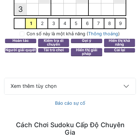
3
1
2
3
4
5
6
7
8
9
Con số này là một khả năng
(
Thông thoáng
)
Xem thêm tùy chọn
Báo cáo sự cố
Cách Chơi Sudoku Cấp Độ Chuyên
Gia