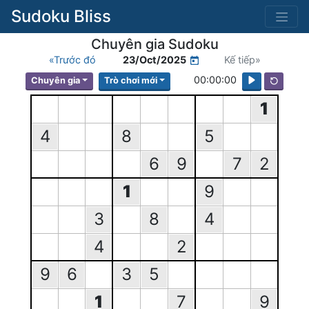
Sudoku Bliss
Chuyên gia Sudoku
«Trước đó
23/Oct/2025
Kế tiếp»
00:00:00
Chuyên gia
Trò chơi mới
1
4
8
5
6
9
7
2
1
9
3
8
4
4
2
9
6
3
5
1
7
9