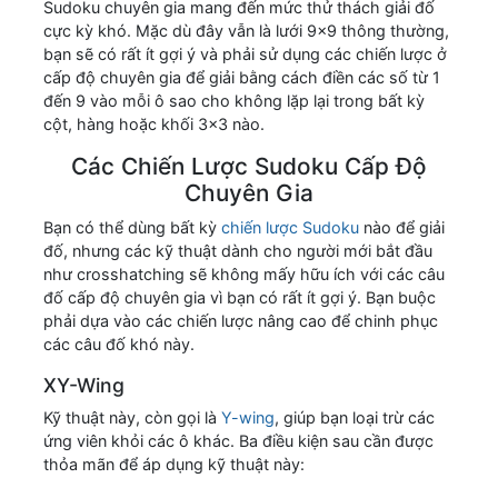
Sudoku chuyên gia mang đến mức thử thách giải đố
cực kỳ khó. Mặc dù đây vẫn là lưới 9x9 thông thường,
bạn sẽ có rất ít gợi ý và phải sử dụng các chiến lược ở
cấp độ chuyên gia để giải bằng cách điền các số từ 1
đến 9 vào mỗi ô sao cho không lặp lại trong bất kỳ
cột, hàng hoặc khối 3x3 nào.
Các Chiến Lược Sudoku Cấp Độ
Chuyên Gia
Bạn có thể dùng bất kỳ
chiến lược Sudoku
nào để giải
đố, nhưng các kỹ thuật dành cho người mới bắt đầu
như crosshatching sẽ không mấy hữu ích với các câu
đố cấp độ chuyên gia vì bạn có rất ít gợi ý. Bạn buộc
phải dựa vào các chiến lược nâng cao để chinh phục
các câu đố khó này.
XY-Wing
Kỹ thuật này, còn gọi là
Y-wing
, giúp bạn loại trừ các
ứng viên khỏi các ô khác. Ba điều kiện sau cần được
thỏa mãn để áp dụng kỹ thuật này: