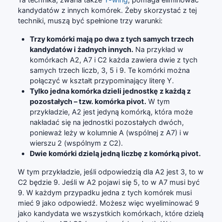
kandydatów z innych komórek. Żeby skorzystać z tej
techniki, muszą być spełnione trzy warunki:
Trzy komórki mają po dwa z tych samych trzech
kandydatów i żadnych innych.
Na przykład w
komórkach A2, A7 i C2 każda zawiera dwie z tych
samych trzech liczb, 3, 5 i 9. Te komórki można
połączyć w kształt przypominający literę Y.
Tylko jedna komórka dzieli jednostkę z każdą z
pozostałych – tzw. komórka pivot.
W tym
przykładzie, A2 jest jedyną komórką, która może
nakładać się na jednostki pozostałych dwóch,
ponieważ leży w kolumnie A (wspólnej z A7) i w
wierszu 2 (wspólnym z C2).
Dwie komórki dzielą jedną liczbę z komórką pivot.
W tym przykładzie, jeśli odpowiedzią dla A2 jest 3, to w
C2 będzie 9. Jeśli w A2 pojawi się 5, to w A7 musi być
9. W każdym przypadku jedna z tych komórek musi
mieć 9 jako odpowiedź. Możesz więc wyeliminować 9
jako kandydata we wszystkich komórkach, które dzielą