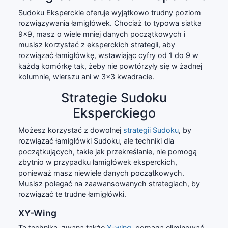
Sudoku Eksperckie oferuje wyjątkowo trudny poziom
rozwiązywania łamigłówek. Chociaż to typowa siatka
9x9, masz o wiele mniej danych początkowych i
musisz korzystać z eksperckich strategii, aby
rozwiązać łamigłówkę, wstawiając cyfry od 1 do 9 w
każdą komórkę tak, żeby nie powtórzyły się w żadnej
kolumnie, wierszu ani w 3x3 kwadracie.
Strategie Sudoku
Eksperckiego
Możesz korzystać z dowolnej
strategii Sudoku
, by
rozwiązać łamigłówki Sudoku, ale techniki dla
początkujących, takie jak przekreślanie, nie pomogą
zbytnio w przypadku łamigłówek eksperckich,
ponieważ masz niewiele danych początkowych.
Musisz polegać na zaawansowanych strategiach, by
rozwiązać te trudne łamigłówki.
XY-Wing
Ta technika, zwana także
Y-wing
, pomaga eliminować