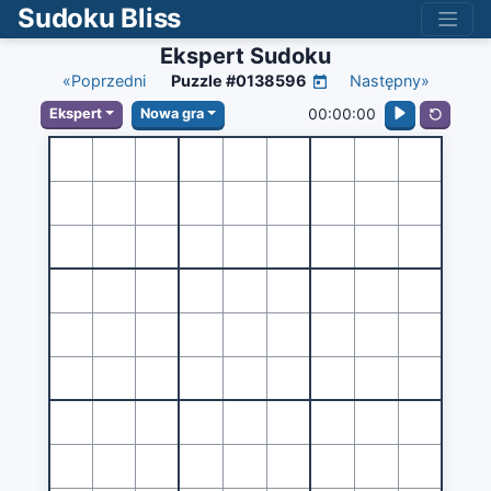
Sudoku Bliss
Ekspert Sudoku
«Poprzedni
Puzzle #0138596
Następny»
00:00:00
Ekspert
Nowa gra