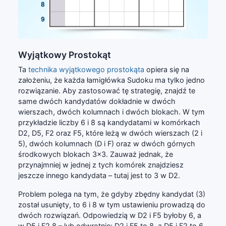
Wyjątkowy Prostokąt
Ta
technika wyjątkowego prostokąta
opiera się na
założeniu, że każda łamigłówka Sudoku ma tylko jedno
rozwiązanie. Aby zastosować tę strategię, znajdź te
same dwóch kandydatów dokładnie w dwóch
wierszach, dwóch kolumnach i dwóch blokach. W tym
przykładzie liczby 6 i 8 są kandydatami w komórkach
D2, D5, F2 oraz F5, które leżą w dwóch wierszach (2 i
5), dwóch kolumnach (D i F) oraz w dwóch górnych
środkowych blokach 3x3. Zauważ jednak, że
przynajmniej w jednej z tych komórek znajdziesz
jeszcze innego kandydata – tutaj jest to 3 w D2.
Problem polega na tym, że gdyby zbędny kandydat (3)
został usunięty, to 6 i 8 w tym ustawieniu prowadzą do
dwóch rozwiązań. Odpowiedzią w D2 i F5 byłoby 6, a
w D5 i F2 8 – lub odwrotnie: D2 i F5 to 8, a D5 i F2 to 6.