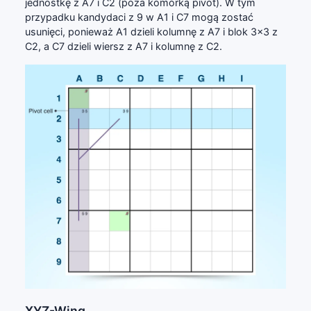
jednostkę z A7 i C2 (poza komórką pivot). W tym
przypadku kandydaci z 9 w A1 i C7 mogą zostać
usunięci, ponieważ A1 dzieli kolumnę z A7 i blok 3x3 z
C2, a C7 dzieli wiersz z A7 i kolumnę z C2.
XYZ-Wing