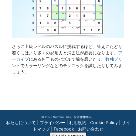
さらに上級レベルのパズルに挑戦するほど、答えにたどり
着くにはより多くの忍耐力と消去法が必要になります。
ア
ーカイブ
にある何千ものパズルで腕を磨いたり、
数独プリ
ント
でカラーリングなどのテクニックを試したりしてみま
しょう。
© 2025 Sudoku Bliss。全著作権所有。
私たちについて
|
プライバシー
|
利用規約
|
Cookie Policy
|
サイ
トマップ
|
Facebook
|
お問い合わせ