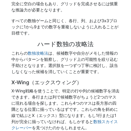
完全に空白の場合もあり、グリッドを完成させるには慎重
な推論力が必要となります。
すべての数独ゲームと同じく、各行、列、および3x3ブロ
ックに1から9までの数字を重複しないように入れることが
目標です。
ハード数独の攻略法
これらの
数独攻略法
は、候補数字や自分がメモした情報の
中からパターンを観察し、グリッド上の可能性を絞り込む
手助けとなります。選択肢を一つずつ丁寧に検討し、該当
しなくなった候補を消していくことが重要です。
X-Wing（エックスウィング）
X-Wing戦略を使うことで、特定の行や列の候補数字を消去
できます。各行または列で候補数字がちょうど2つのマス
に現れる場合を探します。これら4つのマスは長方形の四
隅となる位置に揃っているはずです。これらの角を斜めに
線で結ぶとX（エックス）型になります。もし1行または1
列が完全に揃っていなければ、もしかすると
数独スカイス
クレーパー
を見つけたのかもしれません。