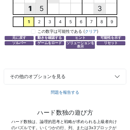
1
5
3
1
2
3
4
5
6
7
8
9
この数字は可能性である
(
クリア
)
その他のオプションを見る
問題を報告する
ハード数独の遊び方
ハード数独は、論理的思考と戦略が求められる上級者向け
のパズルです。いくつかの行、列、または3x3ブロックが