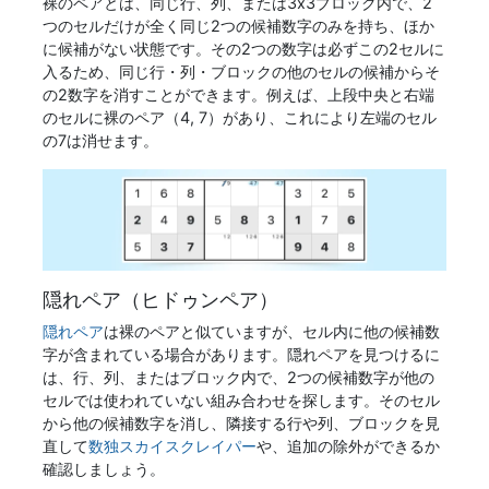
裸のペアとは、同じ行、列、または3x3ブロック内で、2
つのセルだけが全く同じ2つの候補数字のみを持ち、ほか
に候補がない状態です。その2つの数字は必ずこの2セルに
入るため、同じ行・列・ブロックの他のセルの候補からそ
の2数字を消すことができます。例えば、上段中央と右端
のセルに裸のペア（4, 7）があり、これにより左端のセル
の7は消せます。
隠れペア（ヒドゥンペア）
隠れペア
は裸のペアと似ていますが、セル内に他の候補数
字が含まれている場合があります。隠れペアを見つけるに
は、行、列、またはブロック内で、2つの候補数字が他の
セルでは使われていない組み合わせを探します。そのセル
から他の候補数字を消し、隣接する行や列、ブロックを見
直して
数独スカイスクレイパー
や、追加の除外ができるか
確認しましょう。