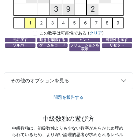
3
9
2
1
2
3
4
5
6
7
8
9
この数字は可能性である
(
クリア
)
その他のオプションを見る
問題を報告する
中級数独の遊び方
中級数独は、初級数独よりも少ない数字があらかじめ埋め
られているため、より深い論理的思考が求められるレベル