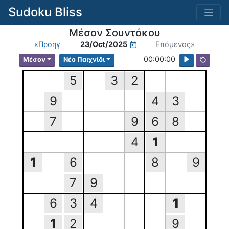
Sudoku Bliss
Μέσον Σουντόκου
«Προηγ
23/Oct/2025
Επόμενος»
00:00:00
Μέσον
Νέο Παιχνίδι
5
3
2
9
4
3
7
9
6
8
4
1
1
6
8
9
7
9
6
3
4
1
1
2
9