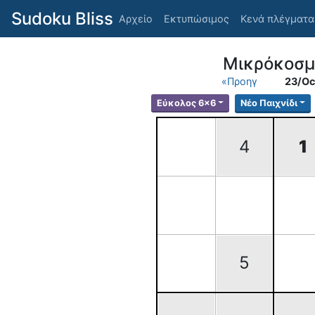
Sudoku Bliss
Αρχείο
Εκτυπώσιμος
Κενά πλέγματα
Μικρόκοσμ
«Προηγ
23/Oc
Εύκολος 6x6
Νέο Παιχνίδι
4
1
5