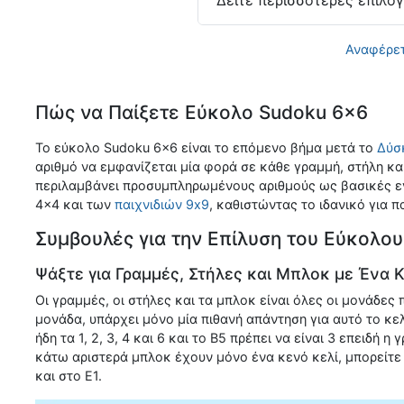
Δείτε περισσότερες επιλο
Αναφέρετ
Πώς να Παίξετε Εύκολο Sudoku 6x6
Το εύκολο Sudoku 6x6 είναι το επόμενο βήμα μετά το
Δύσ
αριθμό να εμφανίζεται μία φορά σε κάθε γραμμή, στήλη κα
περιλαμβάνει προσυμπληρωμένους αριθμούς ως βασικές εν
4x4 και των
παιχνιδιών 9x9
, καθιστώντας το ιδανικό για 
Συμβουλές για την Επίλυση του Εύκολο
Ψάξτε για Γραμμές, Στήλες και Μπλοκ με Ένα 
Οι γραμμές, οι στήλες και τα μπλοκ είναι όλες οι μονάδες
μονάδα, υπάρχει μόνο μία πιθανή απάντηση για αυτό το κελί
ήδη τα 1, 2, 3, 4 και 6 και το Β5 πρέπει να είναι 3 επειδή η 
κάτω αριστερά μπλοκ έχουν μόνο ένα κενό κελί, μπορείτε 
και στο E1.