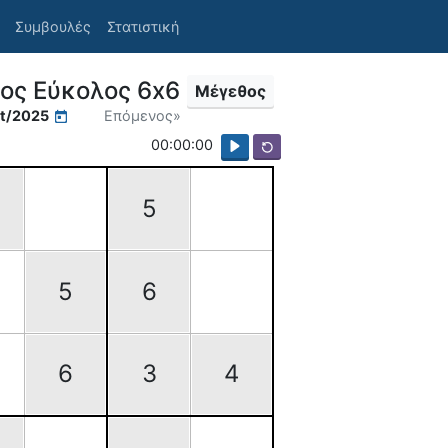
Συμβουλές
Στατιστική
ος Εύκολος 6x6
Μέγεθος
t/2025
Επόμενος»
00:00:00
5
5
6
6
3
4