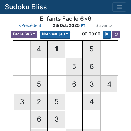
Sudoku Bliss
Enfants Facile 6x6
«Précédent
23/Oct/2025
Suivant»
00:00:00
Facile 6x6
Nouveau jeu
4
1
5
5
6
5
6
3
4
3
2
5
4
6
3