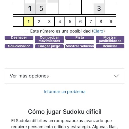
1
5
3
1
2
3
4
5
6
7
8
9
Este número es una posibilidad
(
Claro
)
Ver más opciones
Informar un problema
Cómo jugar Sudoku difícil
El Sudoku difícil es un rompecabezas avanzado que
requiere pensamiento crítico y estrategia. Algunas filas,