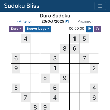
Sudoku Bliss
Duro Sudoku
«Anterior
23/Oct/2025
Próximo»
00:00:00
Duro
Nuevo juego
4
1
5
8
6
6
3
7
9
1
2
8
9
5
6
4
7
4
6
8
9