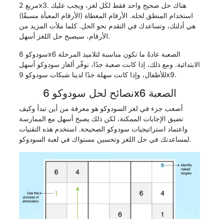
مربع 2x3. هناك حل صحيح واحد فقط لكل لغز، ويجب عليك
استخدام المنطق لحله. الأرقام المعطاة (الأرقام المعبأة مسبقًا)
هي أدلتك، وتساعدك في التقدم نحو الحل. كلما ملأت المزيد من
الأرقام، سيصبح حل اللغز أسهل.
سودوكو 6x6 الصعبة عادةً ما تكون مناسبة لتلاميذ المرحلة
الابتدائية. ومع ذلك، إذا كانت صعبة جدًا، نوفّر ألغاز سودوكو أسهل
للأطفال، وإذا كانت سهلة جدًا لدينا شبكات سودوكو 9x9.
نصائح لحل سودوكو 6x6 الصعبة
أصعب جزء في لغز السودوكو هو معرفة من أين تبدأ وكيف
تضيق الإجابات الممكنة، لكن ذلك يصبح أسهل مع الممارسة
واعتماد استراتيجيات سودوكو الصحيحة. استخدم هذه التقنيات
لمساعدتك في حل اللغز وتحسين مستواك في لعبة السودوكو.