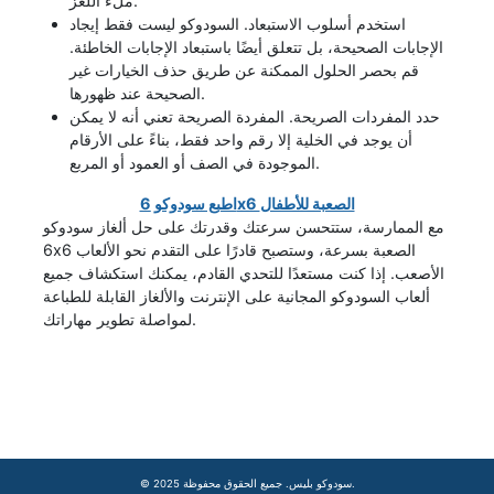
ملء اللغز.
استخدم أسلوب الاستبعاد. السودوكو ليست فقط إيجاد
الإجابات الصحيحة، بل تتعلق أيضًا باستبعاد الإجابات الخاطئة.
قم بحصر الحلول الممكنة عن طريق حذف الخيارات غير
الصحيحة عند ظهورها.
حدد المفردات الصريحة. المفردة الصريحة تعني أنه لا يمكن
أن يوجد في الخلية إلا رقم واحد فقط، بناءً على الأرقام
الموجودة في الصف أو العمود أو المربع.
اطبع سودوكو 6x6 الصعبة للأطفال
مع الممارسة، ستتحسن سرعتك وقدرتك على حل ألغاز سودوكو
6x6 الصعبة بسرعة، وستصبح قادرًا على التقدم نحو الألعاب
الأصعب. إذا كنت مستعدًا للتحدي القادم، يمكنك استكشاف جميع
ألعاب السودوكو المجانية على الإنترنت والألغاز القابلة للطباعة
لمواصلة تطوير مهاراتك.
© 2025 سودوكو بليس. جميع الحقوق محفوظة.