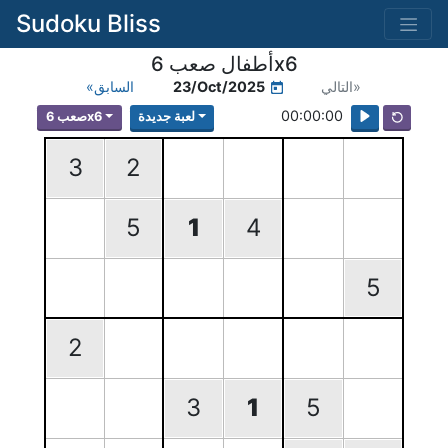
Sudoku Bliss
أطفال صعب 6x6
التالي»
23/Oct/2025
«السابق
00:00:00
لعبة جديدة
صعب 6x6
3
2
5
1
4
5
2
3
1
5