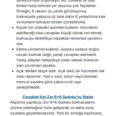
yerleştirmeye yoğunlaşın. Bu, özellikle bir sayı
birden fazla birimde yer alıyorsa çok faydalıdır.
Örneğin, 6 rakamı üç yerde görünüyorsa,
bulmacada yalnızca üç tane daha 6 yerleştirme kalır
ve bunların birkaçını birden çözebilirsiniz.
Küçük not (olasılık) işaretleri kullanın. Hücrelerin
alabileceği olası cevapları küçük olarak not etmek,
bulmacayı ilerlettikçe olasılıkları elmenize yardımcı
olur.
Eleme yöntemini kullanın. Sudoku sadece doğru
cevabı bulmak değil, yanlış cevapları elemektir.
Yanlış adaylar netleştikçe onları silerek mümkün
olan çözümleri daraltın.
Açık tekilleri tespit edin. Açık tekil, bir hücredeki tek
olası rakamdır: Yani o satır, sütun veya bloktaki
mevcut sayılara göre yalnızca bir sayı
yerleştirilebilir.
Çocuklar İçin Zor 6x6 Sudoku’yu Yazdır
Alıştırma yaptıkça, Zor 6x6 Sudoku bulmacalarını
çözme yeteneğiniz hızla gelişecek ve daha zorlu
oyunlara geçebileceksiniz. Yeni bir zorluğa hazırsanız,