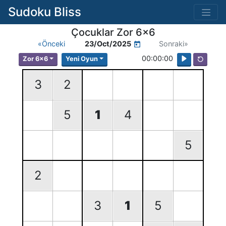
Sudoku Bliss
Çocuklar Zor 6x6
«Önceki
23/Oct/2025
Sonraki»
00:00:00
Zor 6x6
Yeni Oyun
3
2
5
1
4
5
2
3
1
5