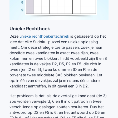
Unieke Rechthoek
Deze
unieke rechthoekentechniek
is gebaseerd op het
idee dat elke Sudoku-puzzel een unieke oplossing
heeft. Om deze strategie toe te passen, zoek je naar
dezelfde twee kandidaten in exact twee rijen, twee
kolommen en twee blokken. In dit voorbeeld zijn 6 en 8
kandidaten in de vakjes D2, D5, F2 en F5, die zich in
twee rijen (2 en 5), twee kolommen (D en F) en de
bovenste twee middelste 3x3 blokken bevinden. Let
op: in één van de vakjes zal je minstens één andere
kandidaat aantreffen, in dit geval een 3 in D2.
Het probleem is dat, als de overtollige kandidaat (de 3)
zou worden verwijderd, 6 en 8 in dit patroon in twee
verschillende oplossingen zouden resulteren. Dus het
antwoord op D2 en F5 is 6, en het antwoord op D5 en
F2 is 8—of juist omgekeerd, D2 en F5 zijn 8, en D5 en