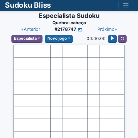
Sudoku Bliss
Especialista Sudoku
Quebra-cabeça
«Anterior
#2178747
Próximo»
00:00:00
Especialista
Novo jogo